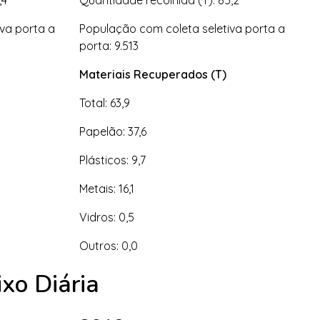
,4
Quantidade recolhida (T): 85,2
va porta a
População com coleta seletiva porta a
porta: 9.513
Materiais Recuperados (T)
Total: 63,9
Papelão: 37,6
Plásticos: 9,7
Metais: 16,1
Vidros: 0,5
Outros: 0,0
xo Diária