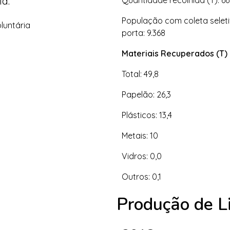
ia:
Quantidade recolhida (T): 66
População com coleta seleti
luntária
porta: 9.368
Materiais Recuperados (T)
Total: 49,8
Papelão: 26,3
Plásticos: 13,4
Metais: 10
Vidros: 0,0
Outros: 0,1
Produção de Li