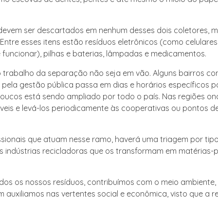
o devem ser descartados em nenhum desses dois coletores, 
ntre esses itens estão resíduos eletrônicos (como celulares
uncionar), pilhas e baterias, lâmpadas e medicamentos.
 o trabalho da separação não seja em vão. Alguns bairros c
 pela gestão pública passa em dias e horários específicos p
poucos está sendo ampliado por todo o país. Nas regiões on
áveis e levá-los periodicamente às cooperativas ou pontos d
ssionais que atuam nesse ramo, haverá uma triagem por tipo 
as indústrias recicladoras que os transformam em matérias-
os os nossos resíduos, contribuímos com o meio ambiente, 
 auxiliamos nas vertentes social e econômica, visto que a 