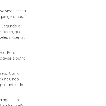
volvidos nessa
 que geramos.
. Segundo a
 máximo, que
eles materiais
eto. Para
cláveis e outro
rreto. Como
 (incluindo
mpas antes do
balagens no
 higiênico vão