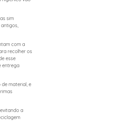
mas sim
 antigos,
ontam com a
ara recolher os
de esse
e entrega
de material, e
primas
evitando a
reciclagem