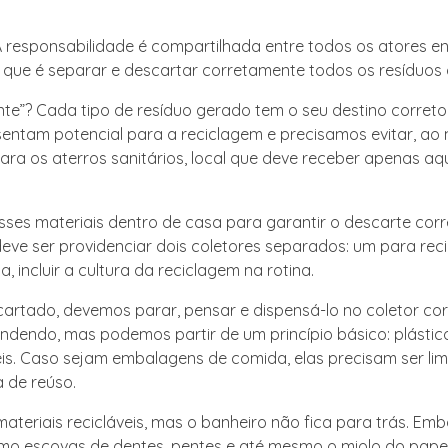
 responsabilidade é compartilhada entre todos os atores en
 que é separar e descartar corretamente todos os resíduos
e”? Cada tipo de resíduo gerado tem o seu destino correto
sentam potencial para a reciclagem e precisamos evitar, ao
a os aterros sanitários, local que deve receber apenas aqu
ses materiais dentro de casa para garantir o descarte corr
deve ser providenciar dois coletores separados: um para reci
, incluir a cultura da reciclagem na rotina.
cartado, devemos parar, pensar e dispensá-lo no coletor co
endo, mas podemos partir de um princípio básico: plástico
veis. Caso sejam embalagens de comida, elas precisam ser li
 de reúso.
ateriais recicláveis, mas o banheiro não fica para trás. Em
mo escovas de dentes, pentes e até mesmo o miolo do papel