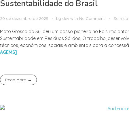
Sustentabilidade do Brasil
20 de dezembro de 2025
by
dev
with
No Comment
Sem cat
Mato Grosso do Sul deu um passo pioneiro no País implanta
Sustentabilidade em Resíduos Sólidos. O trabalho, desenvol
técnicos, econômicos, sociais e ambientais para a concess
AGEMS]
Read More