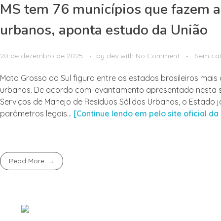
MS tem 76 municípios que fazem a 
urbanos, aponta estudo da União
20 de dezembro de 2025
by
dev
with
No Comment
Sem cat
Mato Grosso do Sul figura entre os estados brasileiros ma
urbanos. De acordo com levantamento apresentado nesta sex
Serviços de Manejo de Resíduos Sólidos Urbanos, o Estado 
parâmetros legais…
[Continue lendo em pelo site oficial d
Read More