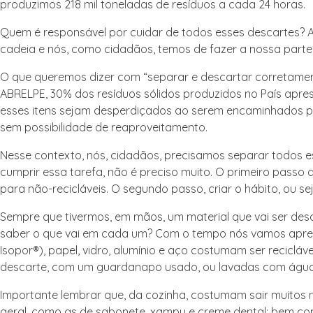
produzimos 218 mil toneladas de resíduos a cada 24 horas.
Quem é responsável por cuidar de todos esses descartes? A
cadeia e nós, como cidadãos, temos de fazer a nossa parte
O que queremos dizer com “separar e descartar corretament
ABRELPE, 30% dos resíduos sólidos produzidos no País apre
esses itens sejam desperdiçados ao serem encaminhados par
sem possibilidade de reaproveitamento.
Nesse contexto, nós, cidadãos, precisamos separar todos es
cumprir essa tarefa, não é preciso muito. O primeiro passo 
para não-recicláveis. O segundo passo, criar o hábito, ou seja
Sempre que tivermos, em mãos, um material que vai ser des
saber o que vai em cada um? Com o tempo nós vamos aprend
Isopor®), papel, vidro, alumínio e aço costumam ser reciclá
descarte, com um guardanapo usado, ou lavadas com água
Importante lembrar que, da cozinha, costumam sair muitos m
geral, como as de sabonete, xampu e creme dental; bem co