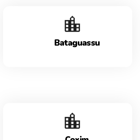
Bataguassu
Coxim